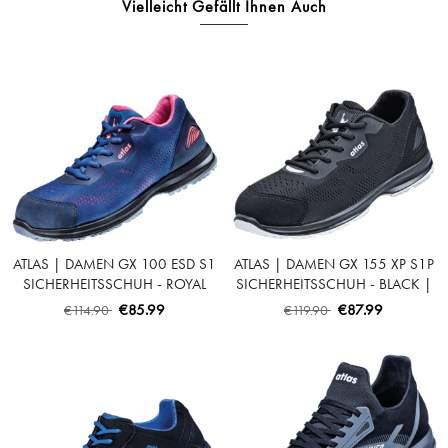
Vielleicht Gefällt Ihnen Auch
ATLAS | DAMEN GX 100 ESD S1
ATLAS | DAMEN GX 155 XP S1P
SICHERHEITSSCHUH - ROYAL
SICHERHEITSSCHUH - BLACK |
BLUE | NEON-PINK
WHITE
€85.99
€87.99
€114.90
€119.90