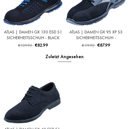
ATLAS | DAMEN GX 130 ESD S1
ATLAS | DAMEN GX 95 XP S3
SICHERHEITSSCHUH - BLACK
SICHERHEITSSCHUH -
ANTHRAZIT | BLACK
€82.99
€87.99
€109.90
€119.90
Zuletzt Angesehen