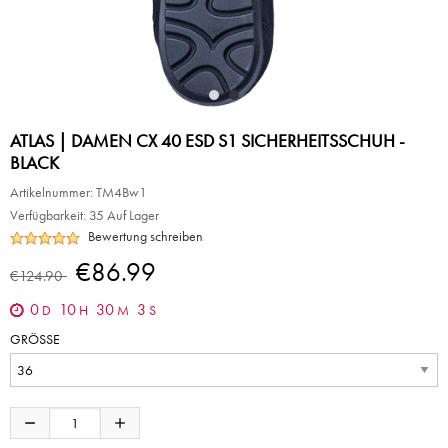
ATLAS | DAMEN CX 40 ESD S1 SICHERHEITSSCHUH -
BLACK
Artikelnummer:
TM4Bw1
Verfügbarkeit:
35 Auf Lager
Bewertung schreiben
€86.99
€124.90
0
10
30
3
D
H
M
S
GRÖSSE