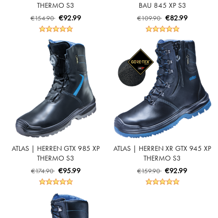
THERMO S3
BAU 845 XP S3
SICHERHEITSSCHUH - BLACK |
SICHERHEITSSCHUH - BLACK |
€92.99
€82.99
€154.90
€109.90
ROYAL BLUE
ROYAL BLUE
ATLAS | HERREN GTX 985 XP
ATLAS | HERREN XR GTX 945 XP
THERMO S3
THERMO S3
SICHERHEITSSCHUH - BLACK |
SICHERHEITSSCHUH - BLACK |
€95.99
€92.99
€174.90
€159.90
ROYAL BLUE
ROYAL BLUE