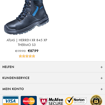
ATLAS | HERREN XR 845 XP
THERMO S3
SICHERHEITSSCHUH - BLACK |
€87.99
€119.90
ROYAL BLUE
HELFEN
KUNDENSERVICE
MEIN KONTO