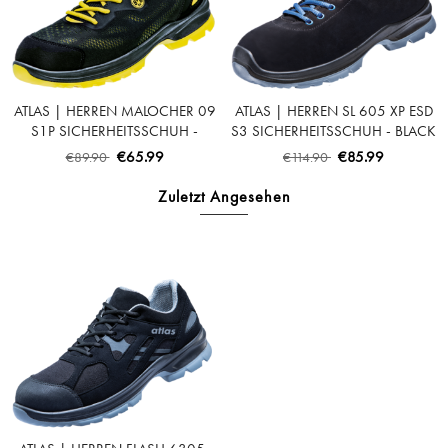
ATLAS | HERREN MALOCHER 09
ATLAS | HERREN SL 605 XP ESD
S1P SICHERHEITSSCHUH -
S3 SICHERHEITSSCHUH - BLACK
BLACK | NEON-YELLOW
| ROYAL BLUE
€65.99
€85.99
€89.90
€114.90
Zuletzt Angesehen