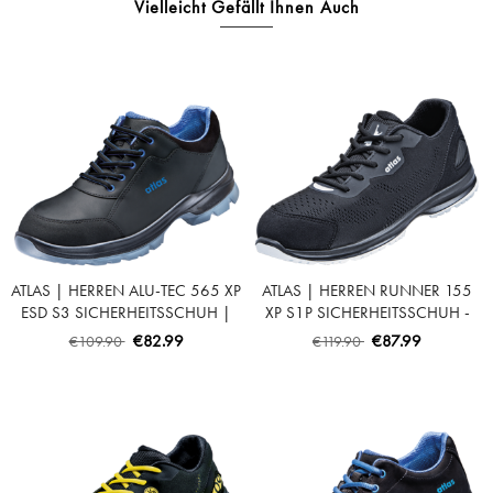
Vielleicht Gefällt Ihnen Auch
ATLAS | HERREN ALU-TEC 565 XP
ATLAS | HERREN RUNNER 155
ESD S3 SICHERHEITSSCHUH |
XP S1P SICHERHEITSSCHUH -
BLACK | ROYAL BLUE
BLACK | WHITE
€82.99
€87.99
€109.90
€119.90