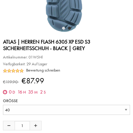
ATLAS | HERREN FLASH 6305 XP ESD S3
SICHERHEITSSCHUH - BLACK | GREY
Artikelnummer:
01W5Hl
Verfügbarkeit:
29 Auf Lager
Bewertung schreiben
€87.99
€119.90
0
16
35
2
D
H
M
S
GRÖSSE