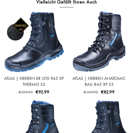
Vielleicht Gefällt Ihnen Auch
ATLAS | HERREN XR GTX 945 XP
ATLAS | HERREN ANATOMIC
THERMO S3
BAU 845 XP S3
SICHERHEITSSCHUH - BLACK |
SICHERHEITSSCHUH - BLACK |
€92.99
€82.99
€159.90
€109.90
ROYAL BLUE
ROYAL BLUE