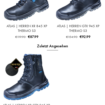
ATLAS | HERREN XR 845 XP
ATLAS | HERREN GTX 945 XP
THERMO S3
THERMO S3
SICHERHEITSSCHUH - BLACK |
SICHERHEITSSCHUH - BLACK |
€87.99
€92.99
€119.90
€154.90
ROYAL BLUE
ROYAL BLUE
Zuletzt Angesehen