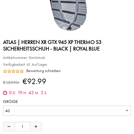
ATLAS | HERREN XR GTX 945 XP THERMO S3
SICHERHEITSSCHUH - BLACK | ROYAL BLUE
Artikelnummer:
0mMmo6
Verfügbarkeit:
61 Auf Lager
Bewertung schreiben
€92.99
€159.90
0
19
43
3
D
H
M
S
GRÖSSE